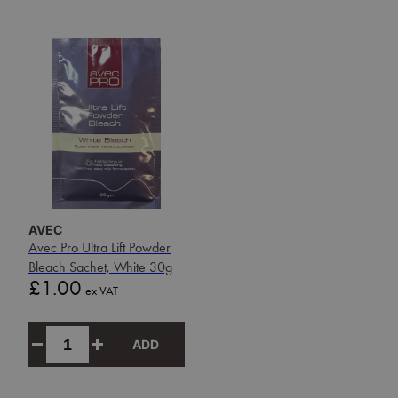
AVEC
Avec Pro Ultra Lift Powder
Bleach Sachet, White 30g
Price
£1.00
ex VAT
ADD