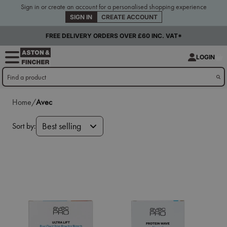
Sign in or create an account for a personalised shopping experience
SIGN IN
CREATE ACCOUNT
FREE DELIVERY ORDERS OVER £60 INC. VAT*
LOGIN
Home/
Avec
Sort by:
Best selling