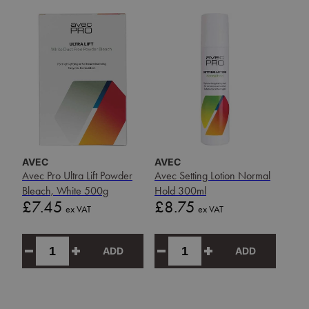
AVEC
AVEC
Avec Pro Ultra Lift Powder
Avec Setting Lotion Normal
Bleach, White 500g
Hold 300ml
Price
Price
£7.45
£8.75
ex VAT
ex VAT
ADD
ADD