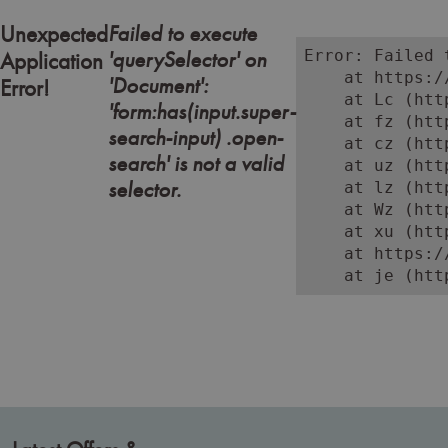
Failed to execute
Unexpected
'querySelector' on
Error: Failed 
Application
    at https:/
'Document':
Error!
    at Lc (htt
'form:has(input.super-
    at fz (htt
search-input) .open-
    at cz (htt
search' is not a valid
    at uz (htt
selector.
    at lz (htt
    at Wz (htt
    at xu (htt
    at https:/
    at je (htt