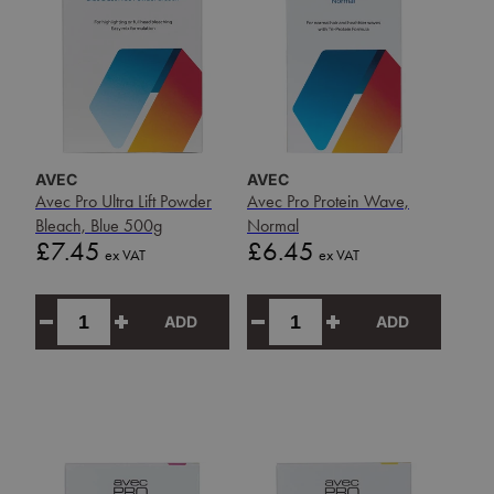
AVEC
AVEC
Avec Pro Ultra Lift Powder
Avec Pro Protein Wave,
Bleach, Blue 500g
Normal
Price
Price
£7.45
£6.45
ex VAT
ex VAT
ADD
ADD