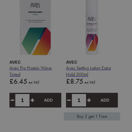
AVEC
AVEC
Avec Pro Protein Wave,
Avec Setting Lotion Extra
Tinted
Hold 300ml
Price
Price
£6.45
£8.75
ex VAT
ex VAT
ADD
ADD
Buy 2 get 1 Free