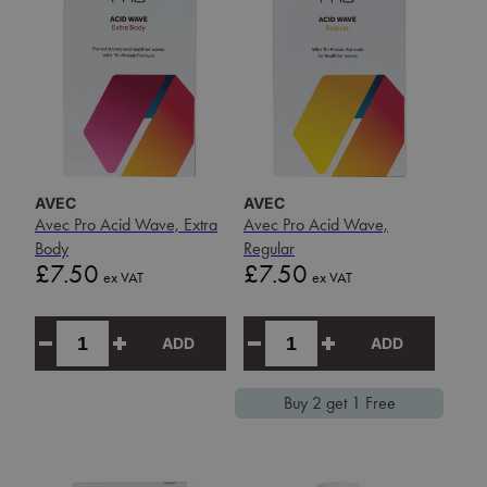
AVEC
AVEC
Avec Pro Acid Wave, Extra
Avec Pro Acid Wave,
Body
Regular
Price
Price
£7.50
£7.50
ex VAT
ex VAT
ADD
ADD
Buy 2 get 1 Free